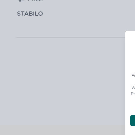
STABILO
E
W
Pr