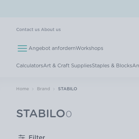
Contact us
About us
Angebot anfordern
Workshops
Calculators
Art & Craft Supplies
Staples & Blocks
Ar
Home
Brand
STABILO
STABILO
0
Filter