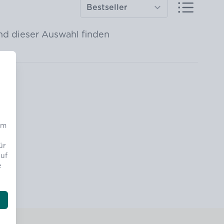
d dieser Auswahl finden
um
ür
auf
e