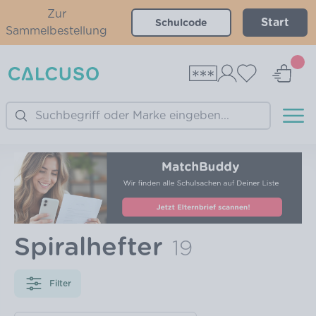
Zur
Start
Sammelbestellung
Search
Spiralhefter
19
Filter